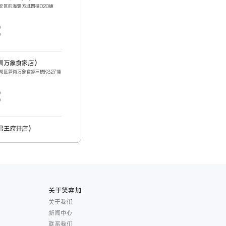
安区前海壹方城四楼020铺
0
0
深圳万象食家店）
湖区笋岗万象食家三楼K327铺
0
0
南昌王府井店）
云谱区王府井购物广场1楼中庭
层扶梯旁
南京虹悦城店）
花台区应天大街619号虹悦城
关于笑容加
关于我们
新闻中心
联系我们