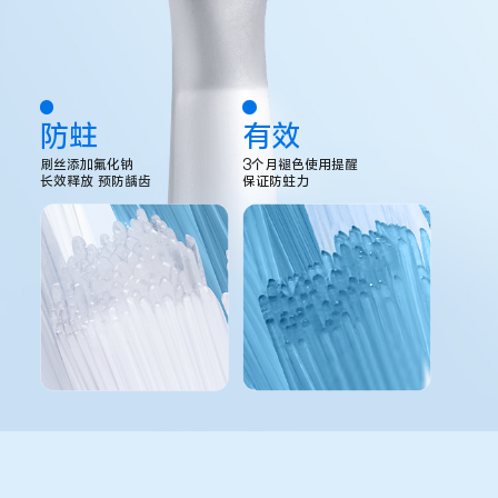
防蛀
有效
刷丝添加氟化钠
3个月褪色使用提醒
长效释放 预防龋齿
保证防蛀力