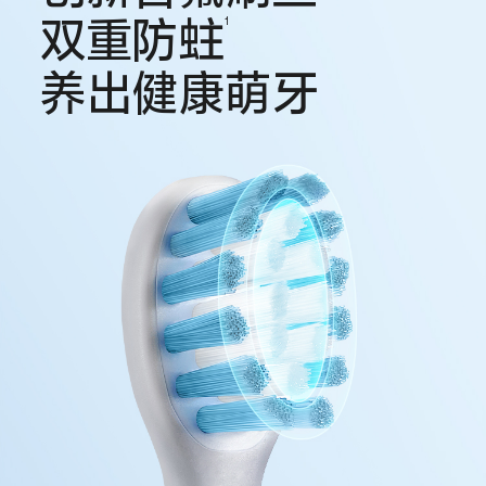
双重防蛀
1
养出健康萌牙