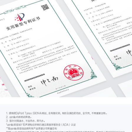
1. 使用的DuPont Tynex 5901HA刷丝，含有氟化钠，有防治龋齿的功效，全文同，不再重复注释。
2. usmile内部测试数据。
3. 指针对常温水，不含热水、蒸汽水。
*usmile笑容加Y1S声波电动牙刷已通过美国牙医协会（ADA）认证
**指usmile笑容加品牌所有产品荣誉认可数量总和