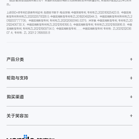
***指usmile笑容加品牌所属公司-广州星际悦动股份有限公司获得授权的专利数量总和，数据统计截至2023年3月14
日。
上述660+项专利已获得专利证书,包括但不限于:电动牙刷:中国发明专利,专利号ZL202010625423.8; 中国实用
新型专利专利号ZL202022578328.5:中国实用新型专利号ZL201920492944.3； 中国实用新型专利专利号ZL2
019203777706； 中国实用新型专利,专利号ZL202020693145.5376; 冲牙器:中国实用新型专利,专利号ZL20
2122406730.X; 中国实用新型专利号ZL202121910195.5；中国实用新型专利,专利号ZL202121909816.8; 中国
实用新型专利,专利号ZL202121909754.0; 中国实用新型专利.......中国实用新型专利 专利号：ZL2021232036
07.4；专利号：ZL 2021 2 3195656.8
产品分类
帮助与支持
购买渠道
关于笑容加