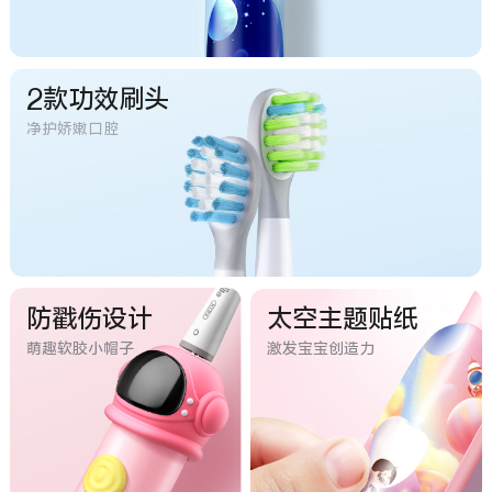
2款功效刷头
净护娇嫩口腔
防戳伤设计
太空主题贴纸
萌趣软胶小帽子
激发宝宝创造力