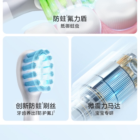
1
防蛀
氟力盾
抵御蛀虫
1
创新防蛀
刷丝
微震力马达
1
牙齿养出「防护氟」
宝宝专研