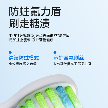
防蛀
氟力盾
1
刷走糖渍
不怕蛀牙找麻烦,牙齿表面形成“防蛀盾”
抵御蛀虫侵袭,守护牙齿健康
清洁防蛀模式
养护含氟刷丝
高效清洁 深入齿缝
长效释放氟离子 预防蛀牙