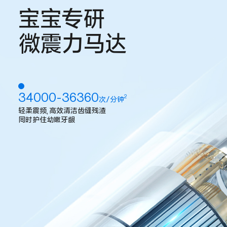
宝宝专研
微震力马达
34000-36360
2
次/分钟
轻柔震频,高效清洁齿缝残渣
同时护住幼嫩牙龈