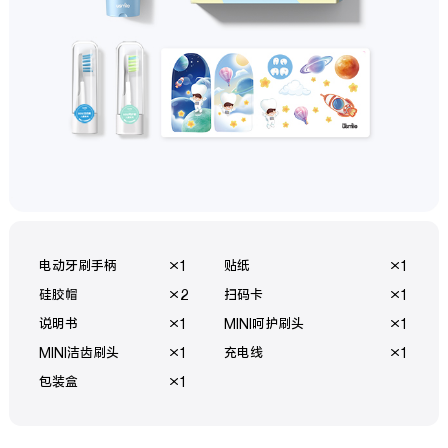
电动牙刷手柄
1
贴纸
1
硅胶帽
2
扫码卡
1
说明书
1
MINI呵护刷头
1
MINI洁齿刷头
1
充电线
1
包装盒
1