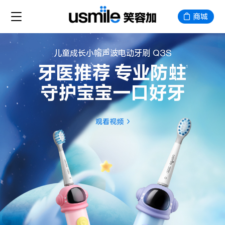
商城
儿童成长小帽声波电动牙刷 Q3S
牙医推荐 专业防蛀
1
守护宝宝一口好牙
观看视频