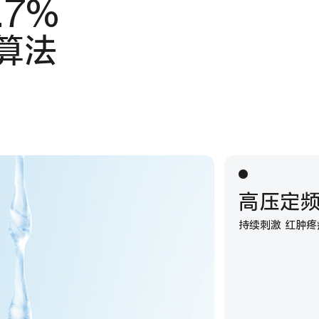
.7%
算法
高压定
持续刺激 红肿疼