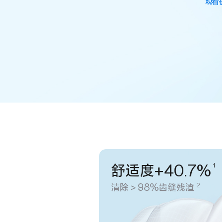
观看
1
舒适度+40.7%
2
清除＞98%齿缝残渣