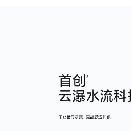
首创
3
云瀑水流科
不止齿间净爽，更能舒适护龈