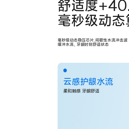
舒适度+40
毫秒级动态
毫秒级动态稳压芯片,间歇性水流冲击波
缓冲水流，牙龈时刻舒适状态
云感护龈水流
柔和触感 牙龈舒适