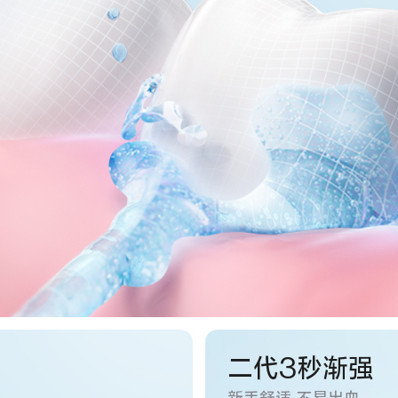
二代3秒渐强
新手舒适 不易出血