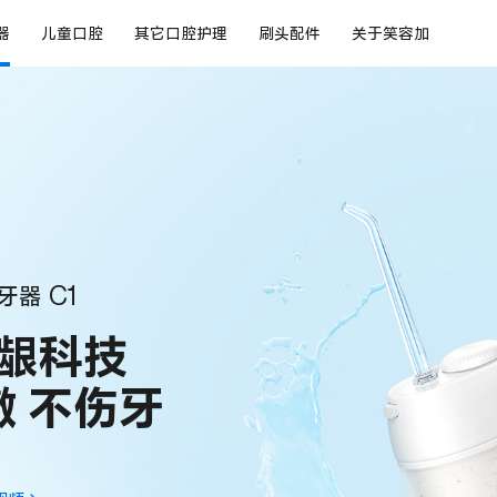
器
儿童口腔
其它口腔护理
刷头配件
关于笑容加
器 C1
龈科技
 不伤牙