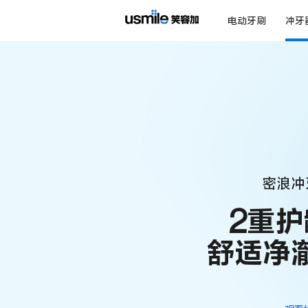
电动牙刷
冲牙
密浪冲牙
2
重护
舒适净澈