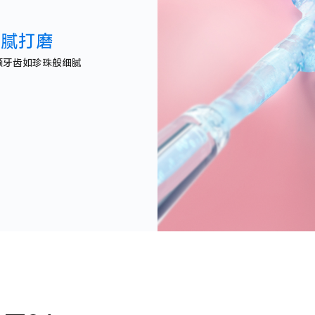
细腻打磨
颗牙齿如珍珠般细腻